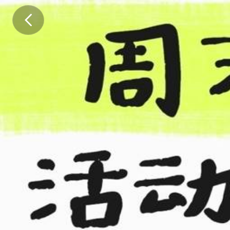
.
.
.