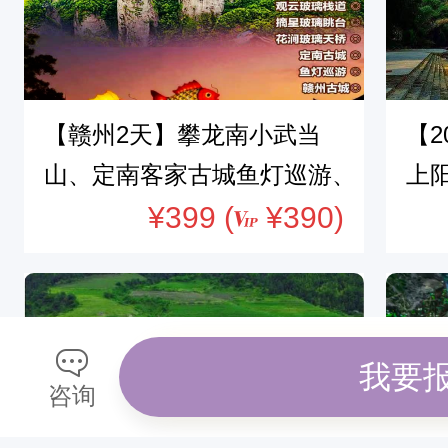
【赣州2天】攀龙南小武当
【2
山、定南客家古城鱼灯巡游、
上
漫步赣州古城
¥399
(
¥390)
我要
咨询