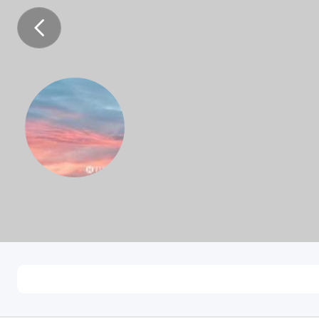
咪斯特湖
未知