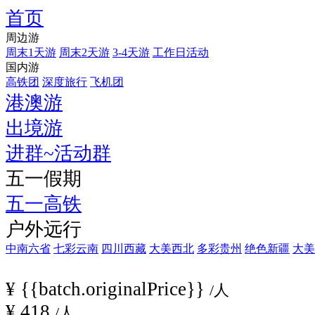
首页
...
周边游
周末1天游
周末2天游
3-4天游
工作日活动
国内游
高铁团
深度旅行
飞机团
港澳游
出境游
进群~活动群
五一假期
五一高铁
户外远行
中南六省
七彩云南
四川西藏
大美西北
多彩贵州
绝色新疆
大美
¥
{{batch.originalPrice}}
/人
¥
418
/人