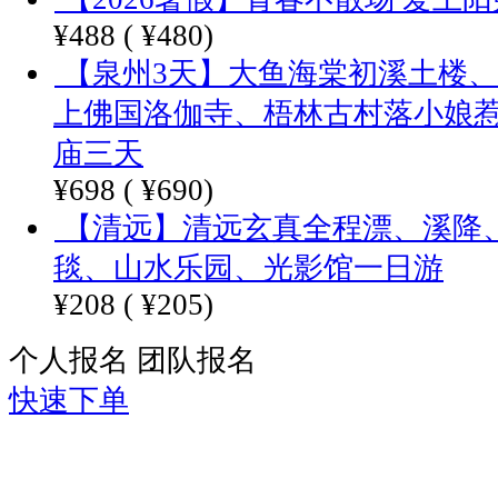
¥488
(
¥480)
【泉州3天】大鱼海棠初溪土楼
上佛国洛伽寺、梧林古村落小娘
庙三天
¥698
(
¥690)
【清远】清远玄真全程漂、溪降
毯、山水乐园、光影馆一日游
¥208
(
¥205)
个人报名
团队报名
快速下单