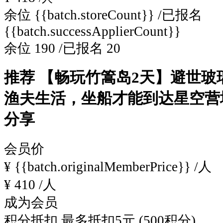
余位
{{batch.storeCount}}
/已报名
{{batch.successApplierCount}}
余位
190
/已报名
20
推荐
【畅玩竹篙岛2天】避世玻
渔夫生活，坐船才能到达星空营
分享
会员价
¥
{{batch.originalMemberPrice}}
/人
¥
410
/人
成为会员
积分抵扣
最多抵扣5元 (500积分)